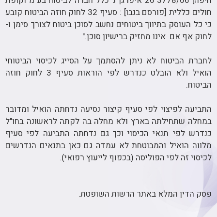
חיפה] 3778/06 26 איפרגן נ' כלל חברה לביטוח בע"מ וקופת
חולים כללית [פורסם בנבו] : סעיף 32 לחוק חוזה הביטוח קובע
כי כל העוסק בתיווך ביטוחים נחשב לסוכן ביטוח לצורך סימן ו-
לחוק אף אם אינו מחזיק ברישיון סוכן."
לחברת הביטוח לא ניתן להסתמך על הסייג לכיסוי הביטוחי
הואיל ולא הובלט כנדרש לפי הוראות סעיף 3 לחוק חוזה
הביטוח.
התביעה לפיצוי לפי סעיף קיצור נסיעה נדחתה הואיל ומדובר
במחלה שתחילתה בארץ ולא מחלה בה לקתה לראשונה בחו"ל
כנדרש לפי תנאי הכיסוי וכך גם נדחתה התביעה לפי סעיף
מלווה הואיל והמבוטחת לא עמדה גם כאן בתנאים הנדרשים
לכיסוי זה לפי הפוליסה (בכפוף לייעוץ רפואי).
פסק הדין המלא באתר הרשות השופטת.