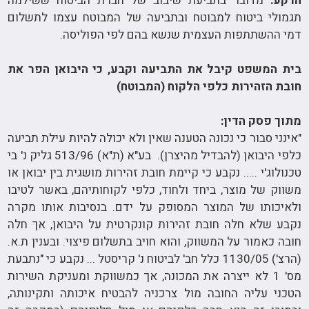
הרקע:
מדובר בתביעת שיבוב של חברת הביטוח ששילמה
תגמולי ביטוח למבוטח ובתביעה של המבוטח עצמו לתשלום
דמי ההשתתפות העצמית שנשא בהם לפי הפוליסה.
בית המשפט קיבל את התביעה וקבע, כי היבואן הפר את
חובת הזהירות כלפי הלקוח (המבוטח)
מתוך פסק הדין:
"אינני סבור כי נכונה הטענה שאין ולא יכולה להיות עילת תביעה
כלפי היבואן (להבדיל מהיצרן). בע"א (ת"א) 513/96 גליק נ' בי
טכנולוג'י ..... נקבע כי קיימת חובת זהירות מושגית בין יבואן או
משווק של מוצר, ביחד ולחוד, כלפי לקוחותיהם, באשר לטיבו
ולאיכותו של המוצר המסופק על ידם. בנסיבות אותו מקרה
נקבע שלא חלה חובת זהירות קונקרטית על היבואן, אך חלה
חובה כאמור על המשווק, והוא חויב בתשלום פיצוי. ובענין ת.א.
(הרצ') 1130/05 כלל חב' לביטוח נ' קריסטל ... נקבע כי "נתבעת
מס' 1 לא ייצרה את המכונה, אך כמשווקת ומעניקת השירות
הטכני עליה החובה מול צרכניה להבטיח איכותה ותקינותה,