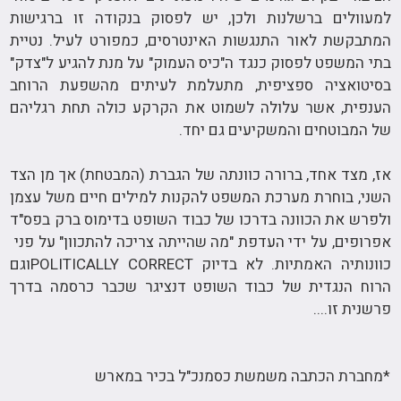
למעוולים ברשלנות ולכן, יש לפסוק בנקודה זו ברגישות
המתבקשת לאור התנגשות האינטרסים, כמפורט לעיל. נטיית
בתי המשפט לפסוק כנגד ה"כיס העמוק" על מנת להגיע ל"צדק"
בסיטואציה ספציפית, מתעלמת לעיתים מהשפעת הרוחב
הענפית, אשר עלולה לשמוט את הקרקע כולה תחת רגליהם
של המבוטחים והמשקיעים גם יחד.
אז, מצד אחד, ברורה כוונתה של הגברת (המבטחת) אך מן הצד
השני, בוחרת מערכת המשפט להקנות למילים חיים משל עצמן
ולפרש את הכוונה בדרכו של כבוד השופט בדימוס ברק בפס"ד
אפרופים, על ידי העדפת "מה שהייתה צריכה להתכוון" על פני
כוונותיה האמתיות. לא בדיוק POLITICALLY CORRECTוגם
הרוח הנגדית של כבוד השופט דנציגר שכבר כרסמה בדרך
פרשנית זו....
*מחברת הכתבה משמשת כסמנכ"ל בכיר במארש