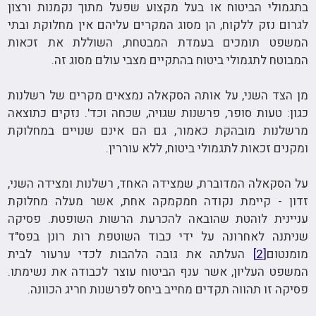
בתגמולי הביטוח או בעל מקצוע שפעל מתוך נקמנות ורצון
לגרום נזק ללקוח, הן מסוג המקרים עליהם אין מחלוקת ובתי
המשפט תומכים בעמדת המבטחת, השוללת את זכאות
המבוטח לתגמולי ביטוח בהתקיים מצבי עולם מסוג זה.
מן הצד השני, על אותה הסקאלה נמצאים מקרים של רשלנות
כגון: טעות סופר, פרשנות שגויה, שכחה וכד'. נזקים כתוצאה
מרשלנות מובהקת כאמור, גם הם אינם שנויים במחלוקת
ומקנים זכאות לתגמולי ביטוח, ללא עוררין.
על הסקאלה המדוברת, שמצידה האחד, רשלנות ומצידה השני,
זדון - קיימת נקודה חמקמקה אחת, אשר מעלה מחלוקת
עניינית לוהטת שהובאה להכרעת הרשות השופטת. פסיקה
שניתנה לאחרונה על ידי כבוד השוטפת רות רונן בפס"ד
מומנטום
[2]
העלתה את גובה הלהבות לכדי ערעור לבית
המשפט העליון, אשר ענף הביטוח עוצר לכבודה את נשימתו.
פסיקה זו תהווה תקדים מחייב ביחס לפרשנות חריג הכוונה.