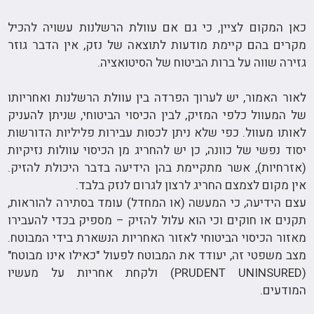
כאן המקום לציין, כי גם אם עוולת הרשלנות עשויה להכיל
מקרים בהם קיימת מודעות לתוצאה של נזק, אין הדבר גוזר
גזירה שווה על ברות הביטוח של הסיטואציה.
לאור האמור, יש לערוך הפרדה בין עוולת הרשלנות ואחריותו
של המעוול כלפי המזיק, לבין הכיסוי הביטוחי, שניתן להעניק
לאותו מעוול. כפי שלא ניתן לכסות עבירות פליליות הדורשות
יסוד נפשי של כוונה, כן יש להחריג מן הכיסוי עוולות נזיקיות
(אזרחיות), אשר מתקיימת בהן הידיעה בדבר היכולת להזיק.
אין מקום לצמצם החריג לרצון לגרום לנזק בלבד.
עצם הידיעה, כי המעשה (או המחדל) עומד בסתירה להוראות,
תקנים או חוקים וכי הוא עלול להזיק – מספיק בכדי להעבירו
מאזור הכיסוי הביטוחי לאזור האחריות הנשארת בידי המבוטח.
מצב משפטי זה, יעודד את המבוטח לפעול "כאילו אינו מבוטח"
(PRUDENT UNINSURED) ולקחת אחריות על מעשיו
המודעים.