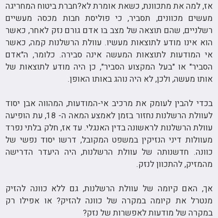
אז, למה את מתכוונת, כשאת אומרת לא?חברת ביטוח המחריגה
מעשים מכוונים, תסביר, כי פוליסת חבות מכסה מעשיים
רשלניים, שהם תוצאה של מצב בו אדם גורם נזק לאחר, כאשר
הוא אינו מודע לתוצאות מעשיו. עוולת הרשלנות קמה, כאשר
אי המודעות לתוצאות המעשה אינה סבירה. כלומר, ה"אדם
הסביר" או "בעל המקצוע הסביר", כן היה מודע לתוצאות של
אותו מעשה, ולכן, לא היה נוהג באותו האופן.
בכדי להבין לעומק את מרכיב אי-המודעות, המהווה אבן יסוד
לעוולת הרשלנות נחזור בזמן לאמצע המאה ה- 18, עת הופיעה
עוולת הרשלנות לראשונה בדין האנגלי. עד אז, חלק בלתי נפרד
מעוולות דיני הנזיקין במשפט המקובל, דרשו יסוד נפשי של
כוונה. חדשנותה של עוולת הרשלנות, היה היעדר הדרישה
מהמזיק, להתכוון לנזק.
אך, האם קיומה של עוולת הרשלנות, גם ללא כוונה להזיק
מנטרל את קיומה במקרה של כוונה להזיק? או אפילו רק
במקרה של מודעות לאפשרות של נזק?