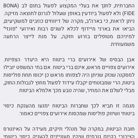
החברתית, לחנך את בעלי המקצוע לפעול בתום לב (BONA
FIDE) ולא לפעול ביודעין באופן שעלול לגרום לתוצאה מזיקה.
ניתן לראות, כי בארה"ב, מקרה של דיווחים כוזבים למשקיעים,
הביאו את בארני מיידוף לכלא לשנים רבות ואירועי "פונזי"
למיניהם מטופלים בזרוע חזקה, על מנת לייצר הרתעה
משמעותית.
אבן הבסיס של אירועים ברי ביטוח היא היעדר הצפיות.
אירועים צפויים מראש, אינם ברי ביטוח. אם בתי המשפט יובילו
למסקנה שנזק שניתן היה לצפותו מראש כן יכוסו תחת פוליסות
ביטוח, הרי שמבוטחים יקבלו עידוד לפעול מחוץ לגבולות החוק,
מבלי לשלם את המחיר, שהיה נובע מכך אלמלא הביטוח.
מגמה זו תביא לכך שחברות הביטוח ימנעו מהענקת כיסוי
ביטוחי ושיווק פוליסות שמכסות אירועים צפויים כאמור.
חובת הביטוח, במקרה של מנהלי תיקים, מעידה על האינטרס
הציבורי בקיום גורמים שיהיו מעוניינים להעניק כיסוי ביטוחי