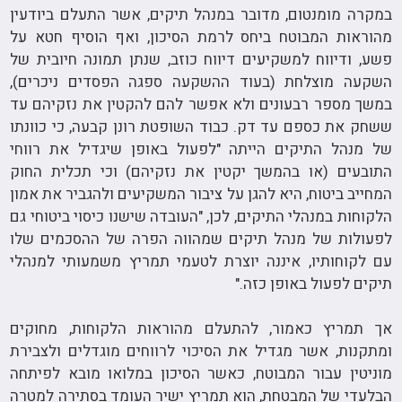
במקרה מומנטום, מדובר במנהל תיקים, אשר התעלם ביודעין
מהוראות המבוטח ביחס לרמת הסיכון, ואף הוסיף חטא על
פשע, ודיווח למשקיעים דיווח כוזב, שנתן תמונה חיובית של
השקעה מוצלחת (בעוד ההשקעה ספגה הפסדים ניכרים),
במשך מספר רבעונים ולא אפשר להם להקטין את נזקיהם עד
ששחק את כספם עד דק. כבוד השופטת רונן קבעה, כי כוונתו
של מנהל התיקים הייתה "לפעול באופן שיגדיל את רווחי
התובעים (או בהמשך יקטין את נזקיהם) וכי תכלית החוק
המחייב ביטוח, היא להגן על ציבור המשקיעים ולהגביר את אמון
הלקוחות במנהלי התיקים, לכן, "העובדה שישנו כיסוי ביטוחי גם
לפעולות של מנהל תיקים שמהווה הפרה של ההסכמים שלו
עם לקוחותיו, איננה יוצרת לטעמי תמריץ משמעותי למנהלי
תיקים לפעול באופן כזה."
אך תמריץ כאמור, להתעלם מהוראות הלקוחות, מחוקים
ומתקנות, אשר מגדיל את הסיכוי לרווחים מוגדלים ולצבירת
מוניטין עבור המבוטח, כאשר הסיכון במלואו מובא לפיתחה
הבלעדי של המבטחת, הוא תמריץ ישיר העומד בסתירה למטרה