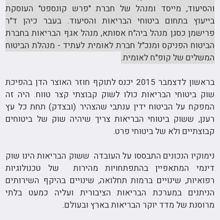
והסיעוד, מייסד ומנהל של חברת "פרש קונספט" העוסקת
בייעוץ בתחום ביטוחי הבריאות והסיעוד. בעבר כיהן ד"ר
פרישמן כסגן מנהל ביה"ח אסותא, מנהל אגף הבריאות בחברת
הביטוח הפניקס ומנכ"ל חברת לאומית לעתיד - מנהלת הביטוח
המשלים של קופ"ח לאומית.
בראשון לדצמבר 2015 יכנס לתוקף חוזר האוצר הדן בהפיכת
שוק ביטוחי הבריאות כולו לשוק קבוצתי קצר טווח. היה זה
המפקח על הביטוח ידין ענתבי שהצהיר (ובצדק) תחת כל עץ
רענן, ששוק ביטוחי הבריאות צריך שיהיה שוק של ביטוחים
קבוצתיים ולא של ביטוחי פרט.
נימוקיו הנכונים התבססו על העובדה ששוק הבריאות הינו שוק
דינמי המתאפיין בהתפתחויות מהירות של טכנולוגיות
רפואיות, שינויים ברמות תחלואה, שינויים בהיקף השירותים
הניתנים במערכת הבריאות הציבורית ועליה כמעט בלתי
מרוסנת של מדד יוקר הבריאות בארץ ובעולם.