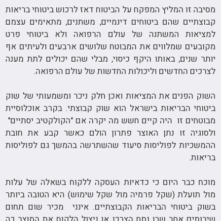
מסיבה זו המליץ המפקח על הביטוח דאז לרכוש ביטוחי בריאות
קבוצתיים שהם ביטוחים דינמיים, משתנים, מתאימים עצמם
למציאות המשתנה של עולם הרפואה ולא ביטוחי פרט
מקובעים שמלווים את המבוטח שלושים ארבעים ולעיתים אף
יותר שנים, באותו היקף כיסוי, מבלי שהם יכולים לתת מענה
לצרכים החדשים וליכולות החדשות של עולם הרפואה.
השוק הפנים את המציאות ואכן חלק ניכר ומשמעותי של שוק
ביטוחי הבריאות בישראל הוא שוק קבוצתי. בקרב אוכלוסיית
מבוטחים זו היה קיים חשש מה יקרה אם "הקולקטיב יסתיים"
ולסוגיה זו נתן האוצר פתרון הולם כאשר קבע את חובת
ההמשכיות לפוליסות סיעוד שהשתרשה בהמשך גם לפוליסות
בריאות.
מוכח כבר היום כי כדאיות העסקה ללקוח בשאלה של עלות
מול תועלת (שקל פרמיה מול שקל שימוש) היא הטובה ביותר
בשוק ביטוחי הבריאות הקבוצתיים. אינני מכיר שום תחום
שירותים אחר שבו נתח הצרכן או ניצול הלקוח את המוצר כה